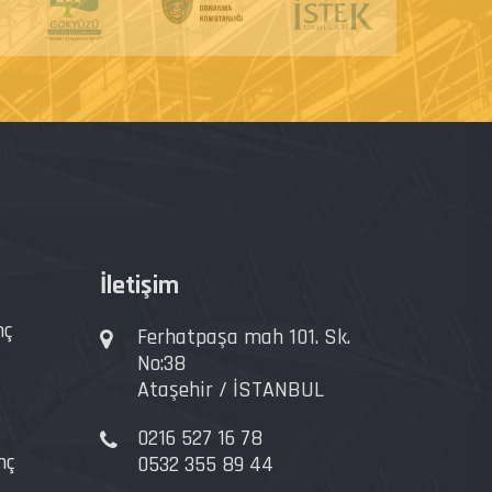
İletişim
nç
Ferhatpaşa mah 101. Sk.
No:38
Ataşehir / İSTANBUL
0216 527 16 78
nç
0532 355 89 44