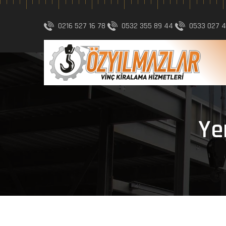
0216 527 16 78
0532 355 89 44
0533 027 
Ye