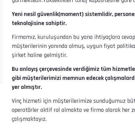
görmektedir.Yükseklikleri tonaj kapasitesine gore
Yeni nesil güvenlik(moment) sistemlidir, person
teknolojisine sahiptir.
Firmamız, kuruluşundan bu yana ihtiyaçlara cevap 
müşterilerinin yanında olmuş, uygun fiyat politikası
şirket haline gelmiştir.
Bu anlayış çerçevesinde verdiğimiz tüm hizmetle
gibi müşterilerimizi memnun edecek çalışmalar
yer almıştır.
Vinç hizmeti için müşterilerimize sunduğumuz bü
operatörler aktif rol almakta ve firma olarak her
çalışmaktayız.